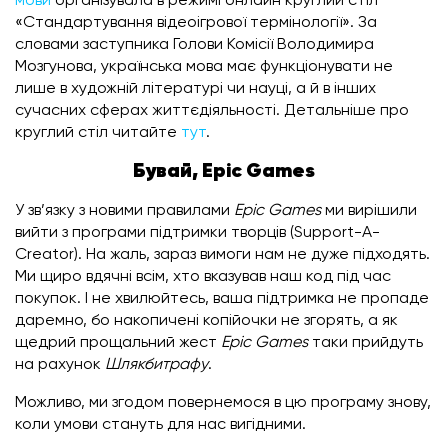
мови
організувала в режимі онлайн круглий стіл
«Стандартування відеоігрової термінології». За
словами заступника Голови Комісії Володимира
Мозгунова, українська мова має функціонувати не
лише в художній літературі чи науці, а й в інших
сучасних сферах життєдіяльності. Детальніше про
круглий стіл читайте
тут
.
Бувай, Epic Games
У зв’язку з новими правилами
Epic Games
ми вирішили
вийти з програми підтримки творців (Support-A-
Creator). На жаль, зараз вимоги нам не дуже підходять.
Ми щиро вдячні всім, хто вказував наш код під час
покупок. І не хвилюйтесь, ваша підтримка не пропаде
даремно, бо накопичені копійочки не згорять, а як
щедрий прощальний жест
Epic Games
таки прийдуть
на рахунок
Шлякбитрафу
.
Можливо, ми згодом повернемося в цю програму знову,
коли умови стануть для нас вигідними.