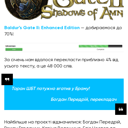
Baldur’s Gate II: Enhanced Edition
— добираємося до
70%!
За січень нам вдалося перекласти приблизно 4% від
усього тексту, а це 48 000 слів.
Таран ШБТ потужно вгатив у Браму!
Богдан Передрій, перекладач
Найбільше на проєкті відзначилися: Богдан Передрій,