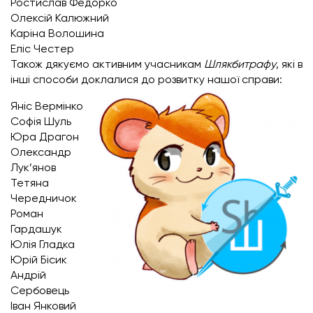
Ростислав Федорко
Олексій Калюжний
Каріна Волошина
Еліс Честер
Також дякуємо активним учасникам
Шлякбитрафу
, які в
інші способи доклалися до розвитку нашої справи:
Яніс Вермінко
Софія Шуль
Юра Драгон
Олександр
Лук’янов
Тетяна
Чередничок
Роман
Гардашук
Юлія Гладка
Юрій Бісик
Андрій
Сербовець
Іван Янковий