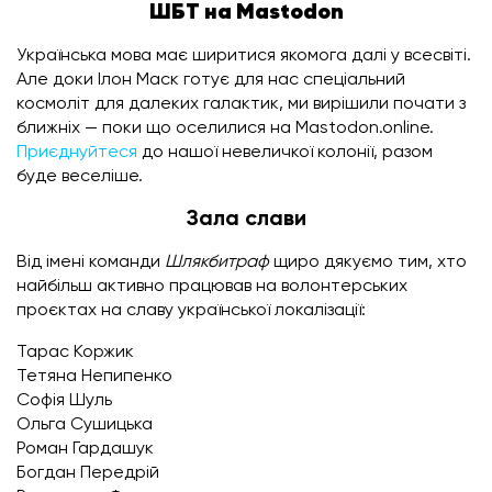
ШБТ на Mastodon
Українська мова має ширитися якомога далі у всесвіті.
Але доки Ілон Маск готує для нас спеціальний
космоліт для далеких галактик, ми вирішили почати з
ближніх — поки що оселилися на Mastodon.online.
Приєднуйтеся
до нашої невеличкої колонії, разом
буде веселіше.
Зала слави
Від імені команди
Шлякбитраф
щиро дякуємо тим, хто
найбільш активно працював на волонтерських
проєктах на славу української локалізації:
Тарас Коржик
Тетяна Непипенко
Софія Шуль
Ольга Сушицька
Роман Гардашук
Богдан Передрій