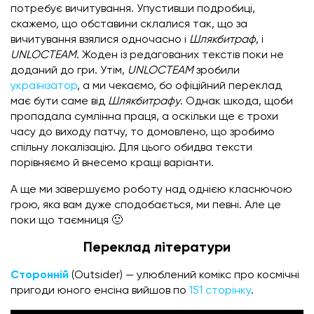
потребує вичитування. Упустивши подробиці,
скажемо, що обставини склалися так, що за
вичитування взялися одночасно і
Шлякбитраф
, і
UNLOCTEAM
. Жоден із редагованих текстів поки не
доданий до гри. Утім,
UNLOCTEAM
зробили
українізатор
, а ми чекаємо, бо офіційний переклад
має бути саме від
Шлякбитрафу
. Однак шкода, щоби
пропадала сумлінна праця, а оскільки ще є трохи
часу до виходу патчу, то домовлено, що зробимо
спільну локалізацію. Для цього обидва тексти
порівняємо й внесемо кращі варіанти.
А ще ми завершуємо роботу над однією класнючою
грою, яка вам дуже сподобається, ми певні. Але це
поки що таємниця 🙂
Переклад літератури
Сторонній
(Outsider) — улюблений комікс про космічні
пригоди юного енсіна вийшов по
151 сторінку
.