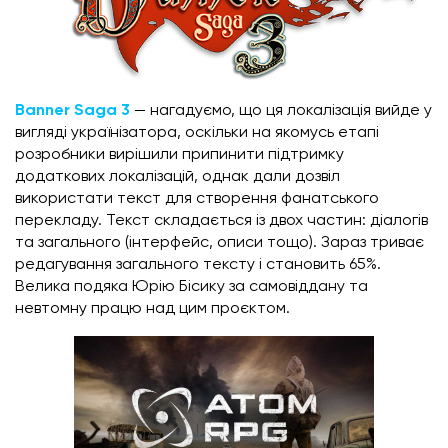
Banner Saga 3
— нагадуємо, що ця локалізація вийде у
вигляді українізатора, оскільки на якомусь етапі
розробники вирішили припинити підтримку
додаткових локалізацій, однак дали дозвіл
використати текст для створення фанатського
перекладу. Текст складається із двох частин: діалогів
та загального (інтерфейс, описи тощо). Зараз триває
редагування загального тексту і становить 65%.
Велика подяка Юрію Бісику за самовіддану та
невтомну працю над цим проєктом.