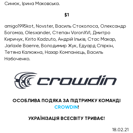
Синюк,
Ірина Маковська.
$1
amigo1995kot, Novster, Василь Стоколоса, Олександр
Богомаз, O
lesxander, Степан VoronXVI,
Дмитро
Киричук,
Kirito Kadzuto
, Андрій Ільків, Стас Макар,
Jarlaxle Baenre
, Володимир Жук, Едуард Спіркін,
Тетяна Калюжн
а, Назар Компанієць, Василь
Набоченко.
ОСОБЛИВА ПОДЯКА ЗА ПІДТРИМКУ КОМАНДІ
CROWDIN
!
УКРАЇНІЗАЦІЯ ВСЕСВІТУ ТРИВАЄ!
18.02.21