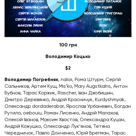
100 грн
Володимир Коцько
$2
Володимир Погребняк
, naloii, Рома Штурм, Сергій
Сальников, Артем Кущ, Mis’ko,
Mary Augstkalns
, Антон
Бубнов, Тарас Коржик, Rascher,
Іван Дзюбишин
,
Дмитро Деревянко,
Андрій Красничук
, K
urdyshmyak
,
Олександр dordaderabar, Ярослав Урбаневич, Богдан
Рутило,
oebouiu
,
Роман Лисенко, Андрій Малахов,
Олексій Іванов, Максим Хвастов, Олександра Куцан,
Андрій Кожушко,
Олександр Лук’янов
, Тетяна
Чередничок, Павло Донченко, Юрій Брегман, Тарас