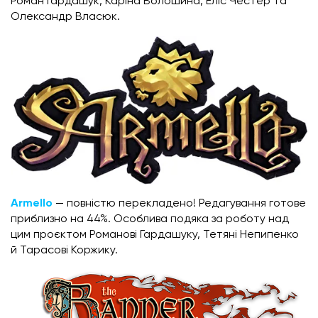
Роман Гардашук, Каріна Волошина, Еліс Честер та
Олександр Власюк.
Armello
— повністю перекладено! Редагування готове
приблизно на 44%. Особлива подяка за роботу над
цим проєктом Романові Гардашуку, Тетяні Непипенко
й Тарасові Коржику.