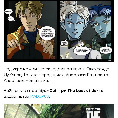
Над українським перекладом працюють Олександр
Лук’янов, Тетяна Чередничок, Анастасія Рантюк та
Анастасія Жищинська.
Вийшов у світ артбук «
Світ гри The Last of Us
» від
видавництва
MAL’OPUS
.