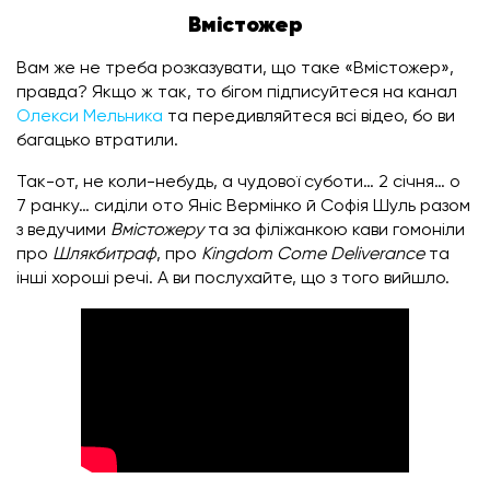
Вмістожер
Вам же не треба розказувати, що таке «Вмістожер»,
правда? Якщо ж так, то бігом підписуйтеся на канал
Олекси Мельника
та передивляйтеся всі відео, бо ви
багацько втратили.
Так-от, не коли-небудь, а чудової суботи… 2 січня… о
7 ранку… сиділи ото Яніс Вермінко й Софія Шуль разом
з ведучими
Вмістожеру
та за філіжанкою кави гомоніли
про
Шлякбитраф
, про
Kingdom Come Deliverance
та
інші хороші речі. А ви послухайте, що з того вийшло.