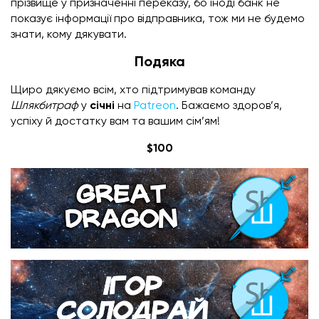
прізвище у призначенні переказу, бо іноді банк не
показує інформації про відправника, тож ми не будемо
знати, кому дякувати.
Подяка
Щиро дякуємо всім, хто підтримував команду
Шлякбитраф
у
січні
на
Patreon
. Бажаємо здоров’я,
успіху й достатку вам та вашим сім’ям!
$100