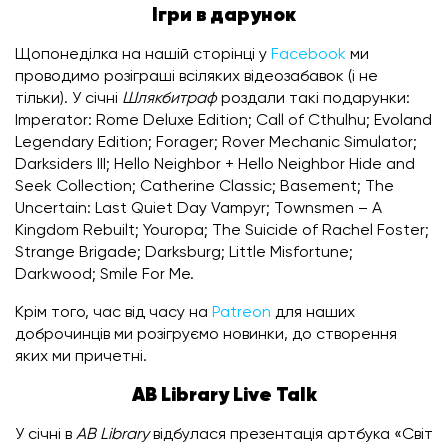
Ігри в дарунок
Щопонеділка на нашій сторінці у
Facebook
ми
проводимо розіграші всіляких відеозабавок (і не
тільки). У січні
Шлякбитраф
роздали такі подарунки:
Imperator: Rome Deluxe Edition; Call of Cthulhu; Evoland
Legendary Edition; Forager; Rover Mechanic Simulator;
Darksiders III; Hello Neighbor + Hello Neighbor Hide and
Seek Collection; Catherine Classic; Basement; The
Uncertain: Last Quiet Day Vampyr; Townsmen – A
Kingdom Rebuilt; Youropa; The Suicide of Rachel Foster;
Strange Brigade; Darksburg; Little Misfortune;
Darkwood; Smile For Me.
Крім того, час від часу на
Patreon
для наших
доброчинців ми розігруємо новинки, до створення
яких ми причетні.
AB Library Live Talk
У січні в
AB Library
відбулася презентація артбука «Світ