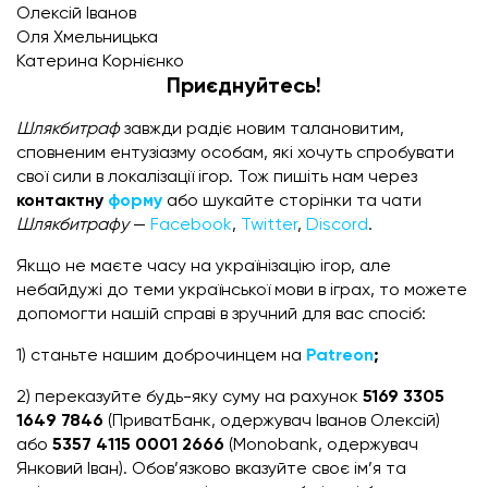
Олексій Іванов
Оля Хмельницька
Катерина Корнієнко
Приєднуйтесь!
Шлякбитраф
завжди радіє новим талановитим,
сповненим ентузіазму особам, які хочуть спробувати
свої сили в локалізації ігор. Тож пишіть нам через
контактну
форму
або шукайте сторінки та чати
Шлякбитрафу
—
Facebook
,
Twitter
,
Discord
.
Якщо не маєте часу на українізацію ігор, але
небайдужі до теми української мови в іграх, то можете
допомогти нашій справі в зручний для вас спосіб:
1) станьте нашим доброчинцем на
Patreon
;
2) переказуйте будь-яку суму на рахунок
5169 3305
1649 7846
(ПриватБанк, одержувач Іванов Олексій)
або
5357 4115 0001 2666
(Monobank, одержувач
Янковий Іван). Обов’язково вказуйте своє ім’я та