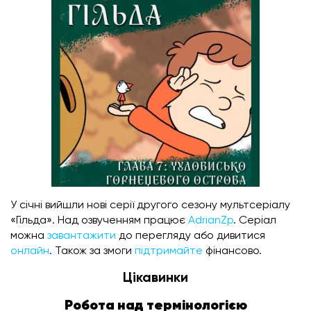
У січні вийшли нові серії другого сезону мультсеріалу
«Гільда». Над озвученням працює
AdrianZp
. Серіал
можна
завантажити
до перегляду або дивитися
онлайн
. Також за змоги
підтримайте
фінансово.
Цікавинки
Робота над термінологією