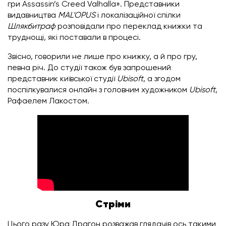
гри Assassin’s Creed Valhalla». Представники
видавництва
MAL’OPUS
і локалізаційної спілки
Шлякбитраф
розповідали про переклад книжки та
труднощі, які поставали в процесі.
Звісно, говорили не лише про книжку, а й про гру,
певна річ. До студії також був запрошений
представник київської студії
Ubisoft
, а згодом
поспілкувалися онлайн з головним художником
Ubisoft
,
Рафаелем Лакостом.
Стріми
Цього разу Юра Драгон розважав глядачів ось такими