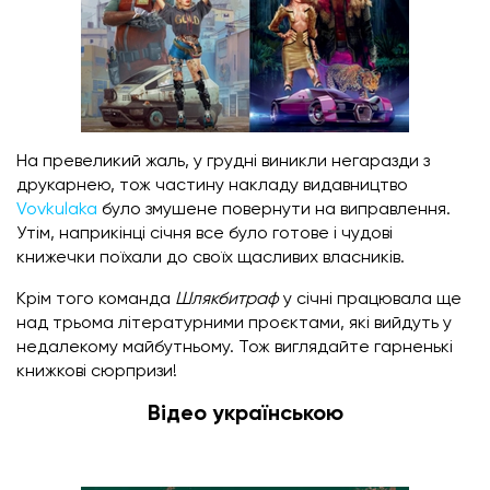
На превеликий жаль, у грудні виникли негаразди з
друкарнею, тож частину накладу видавництво
Vovkulaka
було змушене повернути на виправлення.
Утім, наприкінці січня все було готове і чудові
книжечки поїхали до своїх щасливих власників.
Крім того команда
Шлякбитраф
у січні працювала ще
над трьома літературними проєктами, які вийдуть у
недалекому майбутньому. Тож виглядайте гарненькі
книжкові сюрпризи!
Відео українською