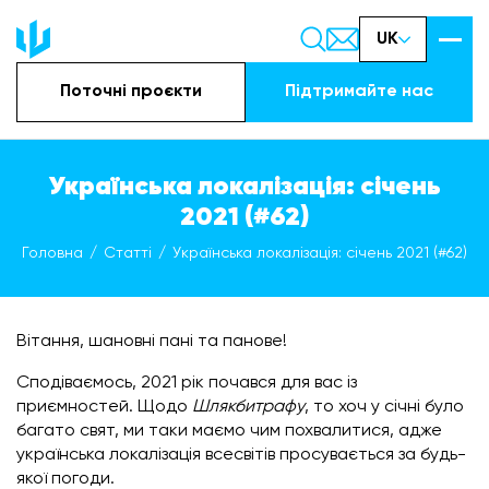
UK
Поточні проєкти
Підтримайте наc
Українська локалізація: січень
2021 (#62)
Головна
Статті
Українська локалізація: січень 2021 (#62)
Вітання, шановні пані та панове!
Сподіваємось, 2021 рік почався для вас із
приємностей. Щодо
Шлякбитрафу
, то хоч у січні було
багато свят, ми таки маємо чим похвалитися, адже
українська локалізація всесвітів просувається за будь-
якої погоди.