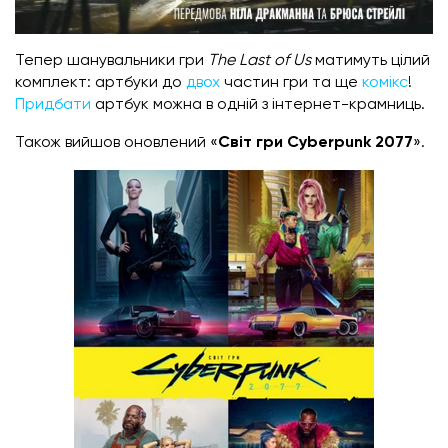
Тепер шанувальники гри
The Last of Us
матимуть цілий
комплект: артбуки до
двох
частин гри та ще
комікс
!
Придбати
артбук можна в одній з інтернет-крамниць.
Також вийшов оновлений «
Світ гри Cyberpunk 2077
».