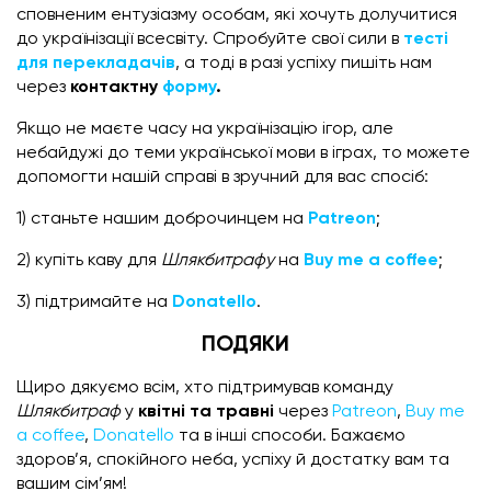
сповненим ентузіазму особам, які хочуть долучитися
до українізації всесвіту. Спробуйте свої сили в
тесті
для перекладачів
, а тоді в разі успіху пишіть нам
через
контактну
форму
.
Якщо не маєте часу на українізацію ігор, але
небайдужі до теми української мови в іграх, то можете
допомогти нашій справі в зручний для вас спосіб:
1) станьте нашим доброчинцем на
Patreon
;
2) купіть каву для
Шлякбитрафу
на
Buy me a coffee
;
3) підтримайте на
Donatello
.
ПОДЯКИ
Щиро дякуємо всім, хто підтримував команду
Шлякбитраф
у
квітні та травні
через
Patreon
,
Buy me
a coffee
,
Donatello
та в інші способи. Бажаємо
здоров’я, спокійного неба, успіху й достатку вам та
вашим сім’ям!