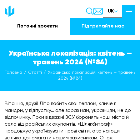
UK
Поточні проєкти
Підтримайте наc
Українська локалізація: квітень —
травень 2024 (№84)
Головна
Статті
Українська локалізація: квітень — травень
2024 (№84)
Вітання, друзі! Літо вабить свої теплом, кличе в
мандри, у відпустку… але зараз нам, українцям, не до
відпочинку. Поки відважні ЗСУ боронять наші міста й
села від російських окупантів, «Шлякбитраф»
продовжує українізувати ігрові світи, а за нагоди
всіляко допомагати нашим захисникам. Отож