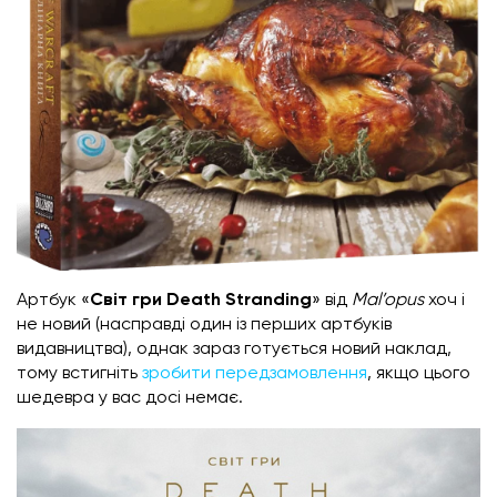
Артбук «
Світ гри Death Stranding
» від
Mal’opus
хоч і
не новий (насправді один із перших артбуків
видавництва), однак зараз готується новий наклад,
тому встигніть
зробити передзамовлення
, якщо цього
шедевра у вас досі немає.