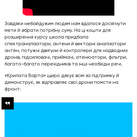
Завдяки небайдужим людям нам вдалося досягнути
мети й зібрати потрібну суму. На ці кошти для
розширення курсу школа придбала
спектраналізатори, антени й векторні аналізатори
антен, потужні двигуни й контролери для надводних
дронів, підсилювачі, приймачі, атенюатори, фільтри,
багато-багато перехідників та інші необхідні речі.
«Крилата Варта» щиро дякує всім за підтримку й
демонструє, як відправляє свої дрони помсти на
фронт:
@krilatavartazp
#fpv
#fpvdrone
#рекомендації
#разомдоперемоги🇺🇦🇺🇦🇺🇦