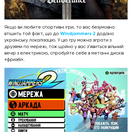
Якщо ви любите спортивні ігри, то вас безумовно
втішить той факт, що до
Windjammers 2
додано
українську локалізацію. У цю гру можна зіграти з
друзями по мережі, тож щойно у вас з’явиться вільний
вечір з електрикою, спробуйте себе в метанні дисків
«фризбі».