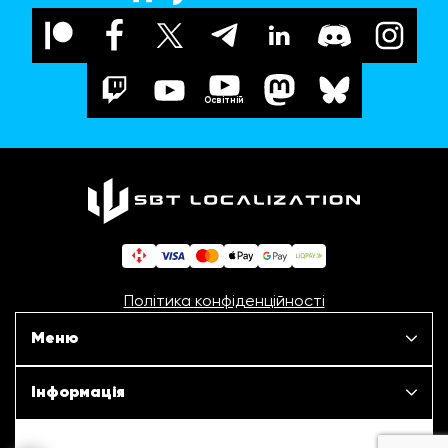
Освітній
Політика конфіденційності
Меню
Наші проєкти
Інформація
Новини
ШБТурнір