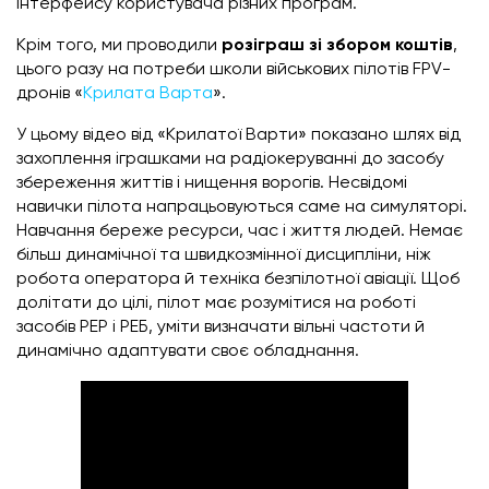
інтерфейсу користувача різних програм.
Крім того, ми проводили
розіграш зі збором коштів
,
цього разу на потреби школи військових пілотів FPV-
дронів «
Крилата Варта
».
У цьому відео від «Крилатої Варти» показано шлях від
захоплення іграшками на радіокеруванні до засобу
збереження життів і нищення ворогів. Несвідомі
навички пілота напрацьовуються саме на симуляторі.
Навчання береже ресурси, час і життя людей. Немає
більш динамічної та швидкозмінної дисципліни, ніж
робота оператора й техніка безпілотної авіації. Щоб
долітати до цілі, пілот має розумітися на роботі
засобів РЕР і РЕБ, уміти визначати вільні частоти й
динамічно адаптувати своє обладнання.