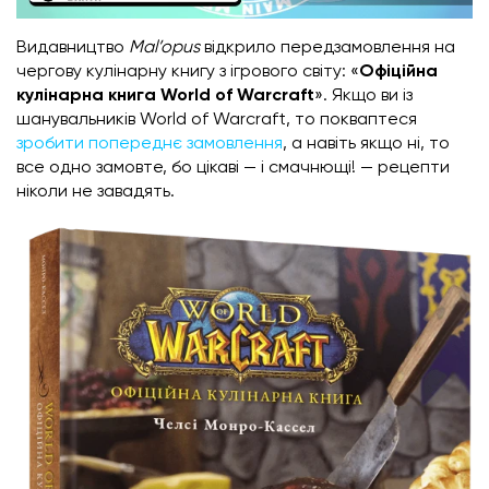
Видавництво
Mal’opus
відкрило передзамовлення на
чергову кулінарну книгу з ігрового світу: «
Офіційна
кулінарна книга World of Warcraft
». Якщо ви із
шанувальників World of Warcraft, то покваптеся
зробити попереднє замовлення
, а навіть якщо ні, то
все одно замовте, бо цікаві — і смачнющі! — рецепти
ніколи не завадять.