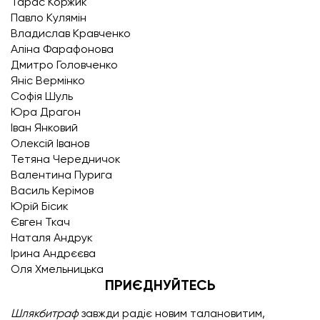
Тарас Коржик
Павло Кулямін
Владислав Кравченко
Аліна Фарафонова
Дмитро Головченко
Яніс Вермінко
Софія Шуль
Юра Драгон
Іван Янковий
Олексій Іванов
Тетяна Чередничок
Валентина Пурига
Василь Керімов
Юрій Бісик
Євген Ткач
Наталя Андрук
Ірина Андрєєва
Оля Хмельницька
ПРИЄДНУЙТЕСЬ
Шлякбитраф
завжди радіє новим талановитим,