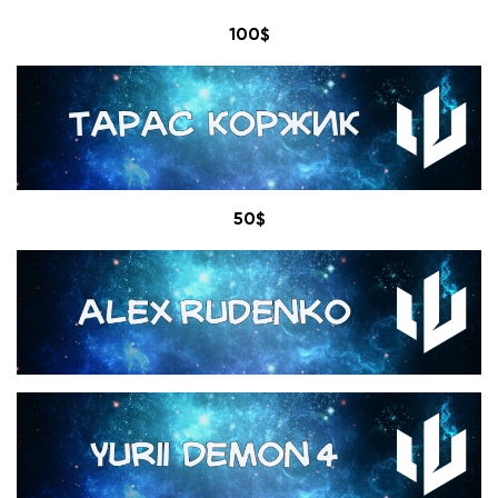
100$
50$