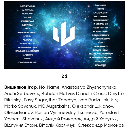
2 $
Вишняков Ігор
, No_Name, Anastasiya Zhyshchynska,
Andrii Serbovets, Bohdan Matviiv, Dinadin Cross, Dmytro
Biletskyi, Easy Sugar, Ihor Tanchyn, Ivan Budzuliak, ktv,
Marko Savchuk, MC Augstkalns, Oleksandr Lukianov,
Oleksii Ivanov, Ruslan Vyshnevskiy, tsunecko, YaroslavT,
Yevhenii Shevchuk, Андрій Гончаров, Андрій Хамуляк,
Відлуння Епохи, Віталій Касянчук, Олександр Мамонов,