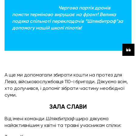
#КрилатаВарта
#славаукраїні🇺🇦🇺🇦🇺🇦🇺🇦
🇺🇦
#Школапілотів
Чергова партія дронів
помсти терміново вирушає на фронт! Велика
подяка спільноті перекладачів “Шлякбитраф”за
допомогу нашій школі пілотів!
♬ Aliens – Ganger Baster
А ще ми допомагали збирати кошти на протез для
Лева, військовослужбовця 110-ї бригади. Дякуємо всім,
хто долучився, і допоміг зібрати частину необхідної
суми.
ЗАЛА СЛАВИ
Від імені команди
Шлякбитраф
щиро дякуємо
найактивнішим у квітні та травні учасникам спілки: