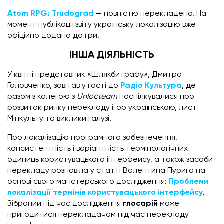
Atom RPG: Trudograd
—
повністю перекладено. На
момент публікації звіту українську локалізацію вже
офіційно додано до гри!
ІНША ДІЯЛЬНІСТЬ
У квітні представник «Шлякбитрафу», Дмитро
Головченко, завітав у гості до
Радіо Культура
, де
разом з колегою з
Unlocteam
поспілкувалися про
розвиток ринку перекладу ігор українською, лист
Мінкульту та виклики галузі.
Про локалізацію програмного забезпечення,
консистентність і варіантність термінологічних
одиниць користувацького інтерфейсу, а також засоби
перекладу розповіла у статті Валентина Пурига на
основі свого магістерського дослідження:
Проблеми
локалізації термінів користувацького інтерфейсу
.
Зібраний під час дослідження
глосарій
може
пригодитися перекладачам під час перекладу