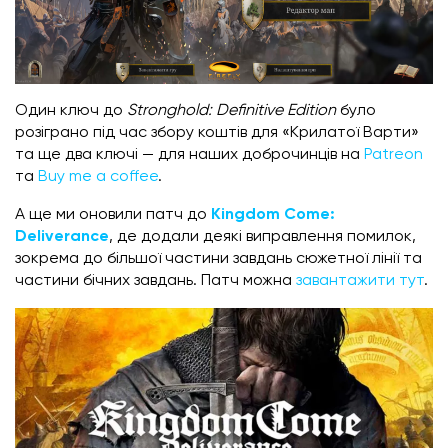
Один ключ до
Stronghold: Definitive Edition
було
розіграно під час збору коштів для «Крилатої Варти»
та ще два ключі — для наших доброчинців на
Patreon
та
Buy me a coffee
.
А ще ми оновили патч до
Kingdom Come:
Deliverance
, де додали деякі виправлення помилок,
зокрема до більшої частини завдань сюжетної лінії та
частини бічних завдань. Патч можна
завантажити тут
.