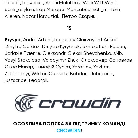
Павло Донченко, Andrii Malakhov, WalkWithWind,
punk_asylum, Ігор Магера, Mancubus, vch_m, Tom
Alleren, Nazar Harbuziak, Петро Скорик.
1$
Pryvyd
, Andrii, Artem, boguslav Clairvoyant Anser,
Dmytro Gurduz, Dmytro Kyrychuk, exmolution, Falcon,
Jarlaxle Baenre, Oleksandr, Oleksii Shevchenko, sNb,
Vasyl Stokolosa, Volodymyr Zhuk, Олександр Соловйов,
Стаc Макар, Тимофій Сумка, Yaroslav, Yevhen
Zabolotnyi, Wiktor, Oleksii R, Bohdan, Jobitronik,
justscribe, Leadfall.
ОСОБЛИВА ПОДЯКА ЗА ПІДТРИМКУ КОМАНДІ
CROWDIN
!