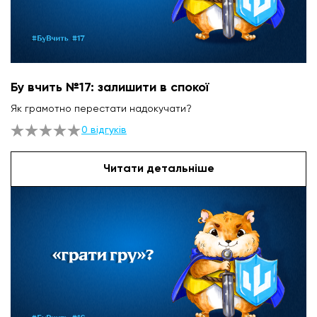
Бу вчить №17: залишити в спокої
Як грамотно перестати надокучати?
0 відгуків
Читати детальніше