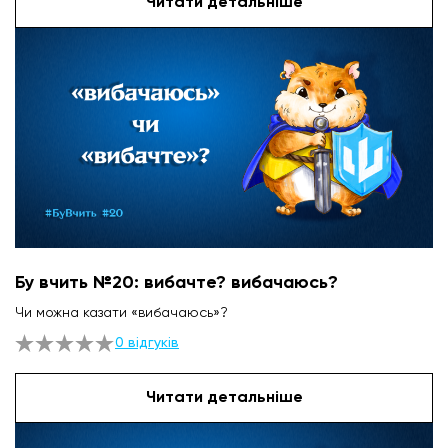
Читати детальніше
Бу вчить №20: вибачте? вибачаюсь?
Чи можна казати «вибачаюсь»?
0 відгуків
Читати детальніше