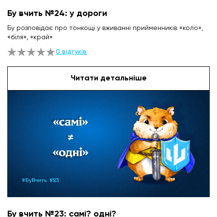
Бу вчить №24: у дороги
Бу розповідає про тонкощі у вживанні прийменників «коло»,
«біля», «край»
0 відгуків
Читати детальніше
Бу вчить №23: самі? одні?