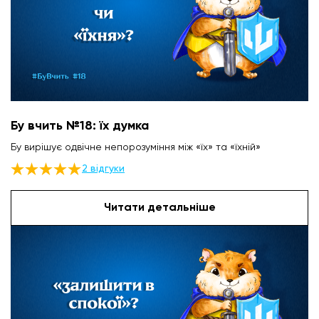
Бу вчить №18: їх думка
Бу вирішує одвічне непорозуміння між «їх» та «їхній»
2 відгуки
Читати детальніше