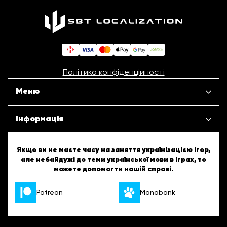
Політика конфіденційності
Меню
Наші проєкти
Інформація
Новини
ШБТурнір
Якщо ви не маєте часу на заняття українізацією ігор,
але небайдужі до теми української мови в іграх, то
Статті
можете допомогти нашій справі.
ШБТворчість
Patreon
Monobank
Про нас
Українські підказки
Вакансії
Англійські підказки