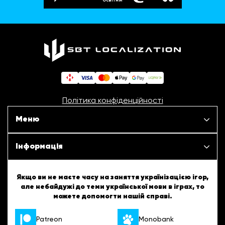
Освітній
Політика конфіденційності
Меню
Наші проєкти
Інформація
Новини
ШБТурнір
Якщо ви не маєте часу на заняття українізацією ігор,
але небайдужі до теми української мови в іграх, то
Статті
можете допомогти нашій справі.
ШБТворчість
Patreon
Monobank
Про нас
Українські підказки