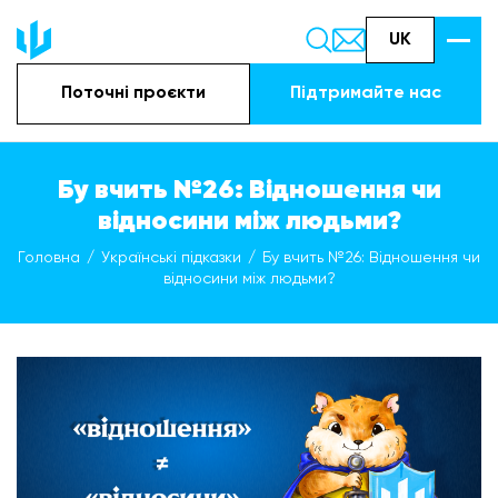
UK
Поточні проєкти
Підтримайте наc
Бу вчить №26: Відношення чи
відносини між людьми?
Головна
Українські підказки
Бу вчить №26: Відношення чи
відносини між людьми?