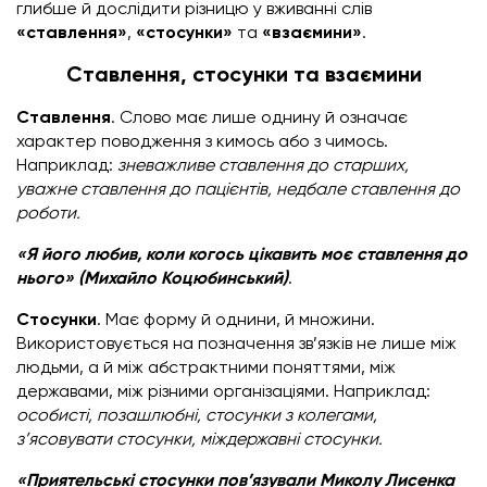
глибше й дослідити різницю у вживанні слів
«ставлення»
,
«стосунки»
та
«взаємини»
.
Ставлення,
стосунки та
взаємини
Ставлення
. Слово має лише однину й означає
характер поводження з кимось або з чимось.
Наприклад:
зневажливе ставлення до старших,
уважне ставлення до пацієнтів, недбале ставлення до
роботи.
«Я його любив, коли когось цікавить моє ставлення до
нього» (Михайло Коцюбинський)
.
Стосунки
. Має форму й однини, й множини.
Використовується на позначення зв’язків не лише між
людьми, а й між абстрактними поняттями, між
державами, між різними організаціями. Наприклад:
особисті, позашлюбні, стосунки з колегами,
з’ясовувати стосунки, міждержавні стосунки.
«Приятельські стосунки пов’язували Миколу Лисенка