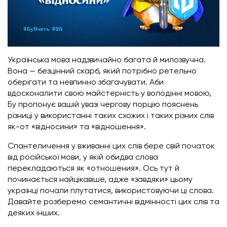
Українська мова надзвичайно багата й милозвучна.
Вона — безцінний скарб, який потрібно ретельно
оберігати та невпинно збагачувати. Аби
вдосконалити свою майстерність у володінні мовою,
Бу пропонує вашій увазі чергову порцію пояснень
різниці у використанні таких схожих і таких різних слів
як-от «відносини» та «відношення».
Спантеличення у вживанні цих слів бере свій початок
від російської мови, у якій обидва слова
перекладаються як «отношения». Ось тут й
починається найцікавіше, адже «завдяки» цьому
українці почали плутатися, використовуючи ці слова.
Давайте розберемо семантичні відмінності цих слів та
деяких інших.