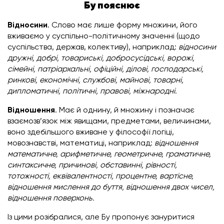
Бу пояснює
Відносини
. Слово має лише форму множини, його
вживаємо у суспільно-політичному значенні (щодо
суспільства, держав, колективу), наприклад:
відносини
дружні, добрі, товариські, добросусідські, ворожі,
сімейні, патріархальні, офіційні, ділові, господарські,
ринкові, економічні, службові, майнові, товарні,
дипломатичні, політичні, правові, міжнародні.
Відношення
. Має й однину, й множину і позначає
взаємозв’язок між явищами, предметами, величинами,
воно здебільшого вживане у філософії логіці,
мовознавстві, математиці, наприклад:
відношення
математичне, арифметичне, геометричне, граматичне,
синтаксичне, причинові, обставинні, рівності,
тотожності, еквівалентності, процентне, вартісне,
відношення мислення до буття, відношення двох чисел,
відношення поверхонь.
Із цими розібралися, але Бу пропонує зануритися