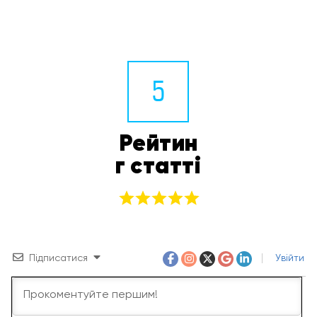
5
Рейтин
г статті
Підписатися
Увійти