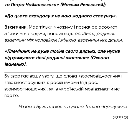
та Петра Чайковського» (Максим Рильський);
«До цього скандалу я не маю жодного стосунку».
Взаємини
. Має тільки множину і позначає особисті
зв’язки між людьми, наприклад:
особисті, родинні,
взаємини між чоловіком і жінкою, взаємини між дітьми.
«Племінник не дуже любив свого дядька, але мусив
підтримувати тісні родинні взаємини» (Оксана
Іваненко).
Бу звертає вашу увагу, що слова
«взаємовідносини» і
«взаємостосунки»
є росіянізмами (від рос.
взаимоотношения), які в українській мові вживати не
варто.
Разом з Бу матеріал готувала Тетяна Чередничок
29.10.18