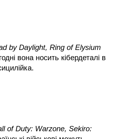
d by Daylight, Ring of Elysium
годні вона носить кібердеталі в
сицилійка.
l of Duty: Warzone, Sekiro:
раїнські військові можуть