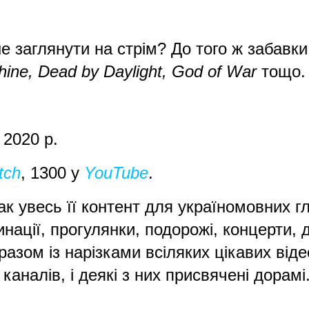
не заглянути на стрім? До того ж забавк
thine, Dead by Daylight, God of War
тощо. 
: 2020 р.
tch
, 1300 у
YouTube
.
нак увесь її контент для україномовних 
инації, прогулянки, подорожі, концерти, 
разом із нарізками всіляких цікавих віде
 каналів, і деякі з них присвячені дорамі