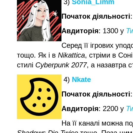
3)
Sonia_Limm
Початок діяльності
Авдиторія
: 1300 у
Tw
Серед її ігрових упо
тощо. Як і в
Nikattica
, стріми в Сон
стилі
Cyberpunk 2077
, а назавтра 
4)
Nkate
Початок діяльності
Авдиторія
: 2200 у
Tw
На її каналі можна 
Shadows Die Twice
тощо. Поза цим 