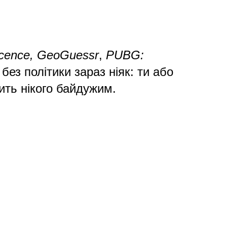
nocence, GeoGuessr
,
PUBG:
без політики зараз ніяк: ти або
ить нікого байдужим.