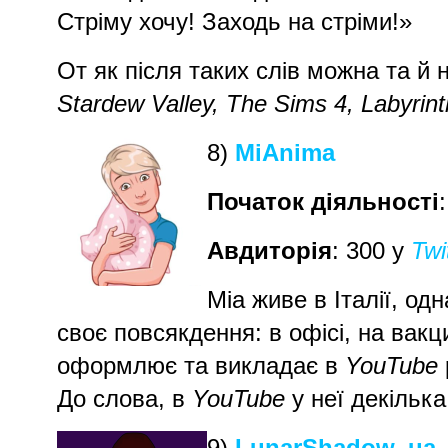
Стріму хочу! Заходь на стріми!»
От як після таких слів можна та й 
Stardew Valley, The Sims 4, Labyrin
8)
MiAnima
Початок діяльності
Авдиторія
: 300 у
Twi
Міа живе в Італії, од
своє повсякдення: в офісі, на вакц
оформлює та викладає в
YouTube
До слова, в
YouTube
у неї декілька
9)
LunarShadow_ua