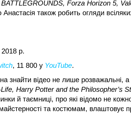
BATTLEGROUNDS, Forza Horizon 5, Valo
бо Анастасія також робить огляди всіляк
: 2018 р.
itch
, 11 800 у
YouTube
.
а знайти відео не лише розважальні, а й
Life, Harry Potter and the Philosopher’s S
кавинки й таємниці, про які відомо не кож
й майстерності та костюмам, влаштовує 