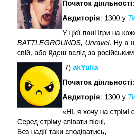
Початок діяльності
Авдиторія
: 1300 у
Tw
У цієї пані ігри на ко
BATTLEGROUNDS, Unravel.
Ну а щ
свій, або йдеш вслід за російським
7)
akYulia
Початок діяльності
Авдиторія
: 1300 у
Tw
«Ні, я хочу на стрімі 
Серед стріму співати пісні,
Без надії таки сподіватись,