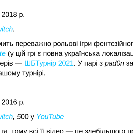
: 2018 р.
itch
.
мить переважно рольові ігри фентезійно
te
(у цій грі є повна українська локаліза
мерів —
ШБТурнір 2021
. У парі з
pad0n
за
ашому турнірі.
: 2016 р.
itch
, 5
00 у
YouTube
, тому всі її відео — це здебільшого пр