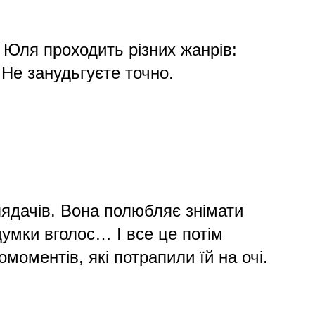
и Юля проходить різних жанрів:
Не занудьгуєте точно.
глядачів. Вона полюбляє знімати
думки вголос… І все це потім
омоментів, які потрапили їй на очі.
.