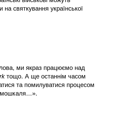
и на святкування української
лова, ми якраз працюємо над
rk
тощо. А ще останнім часом
уватися та помилуватися процесом
ає мошкаля…».