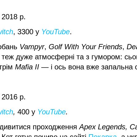
: 2018 р.
itch
, 3300 у
YouTube
.
добань
Vampyr
,
Golf With Your Friends
,
Dea
і теж дуже атмосферні та з гумором: сьо
стрім
Mafia II
— і ось вона вже запальна 
: 2016 р.
itch
,
400 у
YouTube
.
подивитися проходження
Apex Legends, Cal
Кет готує печиво на сайті
Пекарка
, а ук