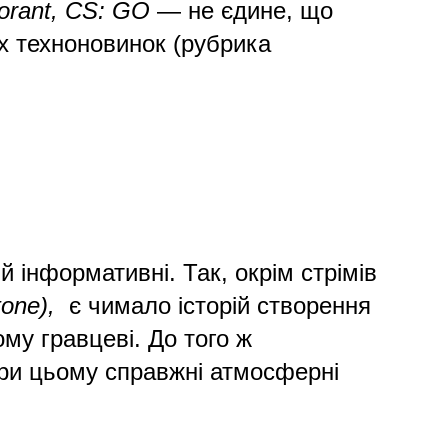
rant, CS: GO
— не єдине, що
их техноновинок (рубрика
 інформативні. Так, окрім стрімів
tone),
є чимало історій створення
ному гравцеві. До того ж
при цьому справжні атмосферні