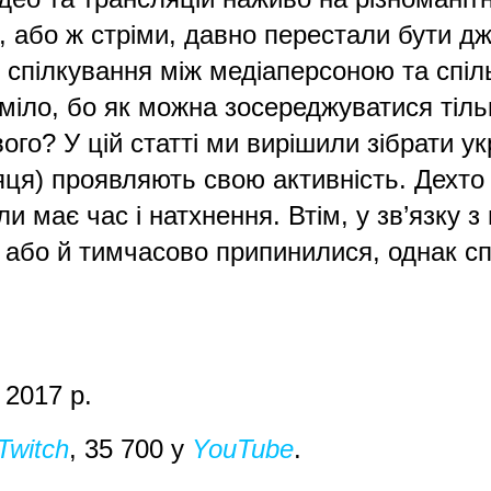
ї, або ж стріми, давно перестали бути 
 спілкування між медіаперсоною та спіль
міло, бо як можна зосереджуватися тільк
ого? У цій статті ми вирішили зібрати ук
ця) проявляють свою активність. Дехто 
ли має час і натхнення. Втім, у зв’язку з
 або й тимчасово припинилися, однак сп
: 2017 р.
Twitch
, 35 700 у
YouTube
.