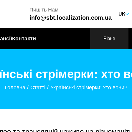
Пишіть Нам
UK
info@sbt.localization.com.ua
ансії
Контакти
Різне
їнські стрімерки: хто 
Головна
Статті
Українські стрімерки: хто вони?
део та трансляцій наживо на різноманіт