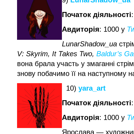
Початок діяльності
Авдиторія
: 1000 у
Tw
LunarShadow_ua
стрі
V: Skyrim, It Takes Two,
Baldur’s Ga
вона брала участь у змаганні стрі
знову побачимо її на наступному н
10)
yara_art
Початок діяльності
Авдиторія
: 1000 у
Tw
Ярослава — художниця