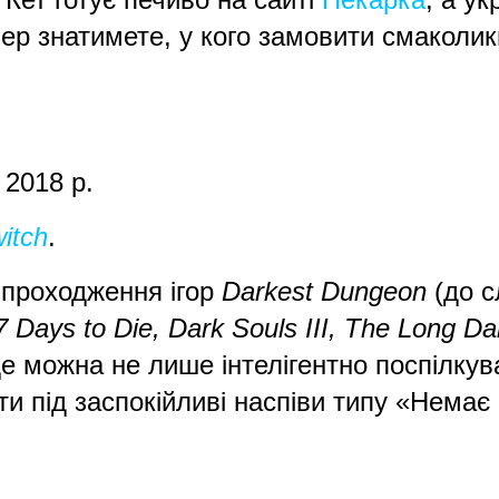
пер знатимете, у кого замовити смаколик
: 2018 р.
itch
.
е проходження ігор
Darkest Dungeon
(до с
7 Days to Die, Dark Souls III, The Long Da
 де можна не лише інтелігентно поспілк
ти під заспокійливі наспіви типу «Нем