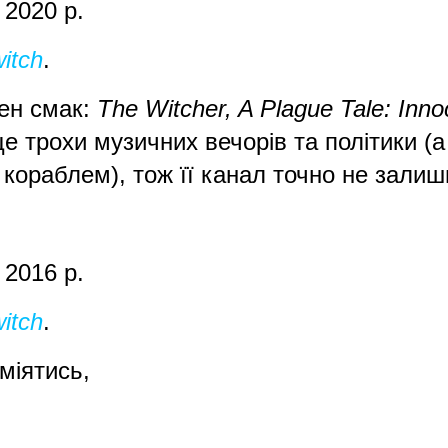
: 2020 р.
itch
.
жен смак:
The Witcher, A Plague Tale: In
е трохи музичних вечорів та політики (а 
 кораблем), тож її канал точно не залиш
: 2016 р.
itch
.
сміятись,