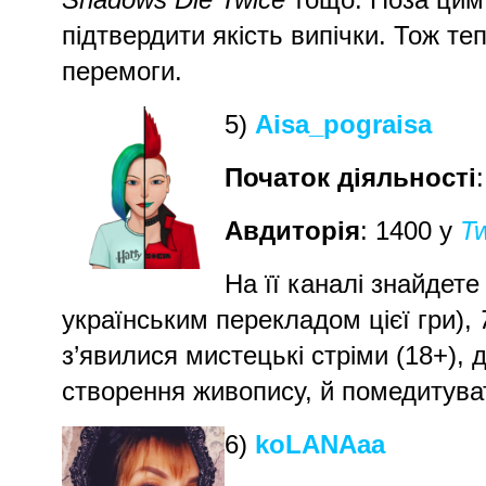
підтвердити якість випічки. Тож те
перемоги.
5)
Aisa_pograisa
Початок діяльності
Авдиторія
: 1400 у
Tw
На її каналі знайдет
українським перекладом цієї гри),
з’явилися мистецькі стріми (18+),
створення живопису, й помедитува
6)
koLANAaa