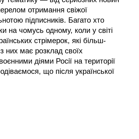
джерелом отримання свіжої
нотою підписників. Багато хто
и на чомусь одному, коли у світі
раїнських стрімерок, які більш-
з них має розклад своїх
 воєнними діями Росії на території
одіваємося, що після української