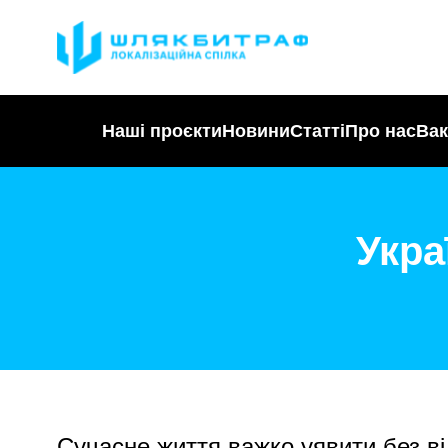
Наші проєкти
Новини
Статті
Про нас
Вак
Укра
Сучасне життя важко уявити без ві