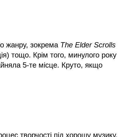
го жанру, зокрема
The Elder Scrolls
ція) тощо. Крім того, минулого року
йняла 5-те місце. Круто, якщо
оцес творчості під хорошу музику.