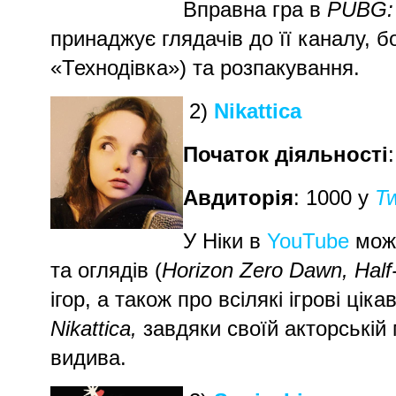
Вправна гра в
PUBG: 
принаджує глядачів до її каналу, 
«Технодівка») та розпакування.
2)
Nikattica
Початок діяльності
Авдиторія
: 1000 у
Tw
У Ніки в
YouTube
можн
та оглядів (
Horizon Zero Dawn, Half-
ігор, а також про всілякі ігрові ці
Nikattica,
завдяки своїй акторські
видива.