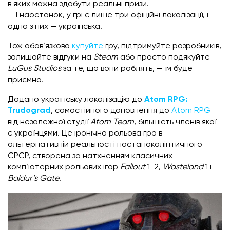
в яких можна здобути реальні призи.
— І наостанок, у грі є лише три офіційні локалізації, і
одна з них — українська.
Тож обов’язково
купуйте
гру, підтримуйте розробників,
залишайте відгуки на
Steam
або просто подякуйте
LuGus Studios
за те, що вони роблять, — їм буде
приємно.
Додано українську локалізацію до
Atom RPG:
Trudograd
, самостійного доповнення до
Atom RPG
від незалежної студії
Atom Team
, більшість членів якої
є українцями. Це іронічна рольова гра в
альтернативній реальності постапокаліптичного
СРСР, створена за натхненням класичних
комп’ютерних рольових ігор
Fallout
1-2,
Wasteland
1 і
Baldur’s Gate
.