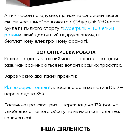
А тим часом нагадуємо, що можна ознайомитися зі
світом настільної рольової гри
Cyberpunk RED
через
буклет швидкого старту «
Cyberpunk RED. Легкий
режим
», який доступний і в друкованому, і в
безплатному електронному форматі.
ВОЛОНТЕРСЬКА РОБОТА
Коли знаходиться вільний час, то наші перекладачі
зазвичай розминаються на волонтерських проєктах.
Зараз маємо два таких проєкти:
Planescape: Torment
, класична ролівка в стилі D&D —
перекладено 35%.
Таємнича гра-сюрприз — перекладено 13% (хоч не
улюбленого нашого обсягу на мільйон слів, але теж
величенька).
ІНША ДІЯЛЬНІСТЬ