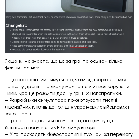
Якщо ви не знаєте, що це за гра, то ось вам кілька
фактів про неї:
— Це повноцінний симулятор, який відтворює фізику
польоту дронів і на якому можна навчитися керувати
ними. Краще розбити дрон у грі, ніж навсправжки.
— Розробники симулятора пожертвували тисячі
ліцензійних ключів до гри для українських військових і
волонтерів.
— Гра не продається на московії, на відміну від
більшості популярних FPV-симуляторів.
— У грі проходять кіберспортивні турніри, за перемогу