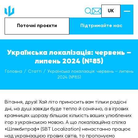
UK
Поточні проєкти
Підтримайте наc
Українська локалізація: червень –
липень 2024 (№85)
Головна
Статті
Українська локалізація: червень – липень
2024 (№85)
Вітання, друзі! Хай літо приносить вам тільки радісні
дні, на душі завжди буде тепло й сонячно, а в ігрових
крамницях щоразу більшає кількість ваших улюблених
ігор з українською мовою. А що локалізаційна спілка
«Шлякбитраф» (SBT Localization) ненастанно працює
над українізацією ігрових світів, то пропонуємо