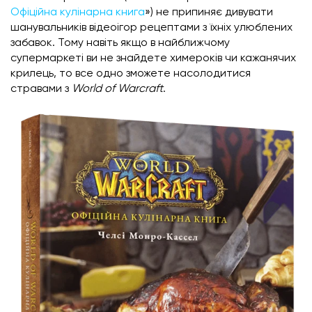
Офіційна кулінарна книга
») не припиняє дивувати
шанувальників відеоігор рецептами з їхніх улюблених
забавок. Тому навіть якщо в найближчому
супермаркеті ви не знайдете химероків чи кажанячих
крилець, то все одно зможете насолодитися
стравами з
World of Warcraft
.