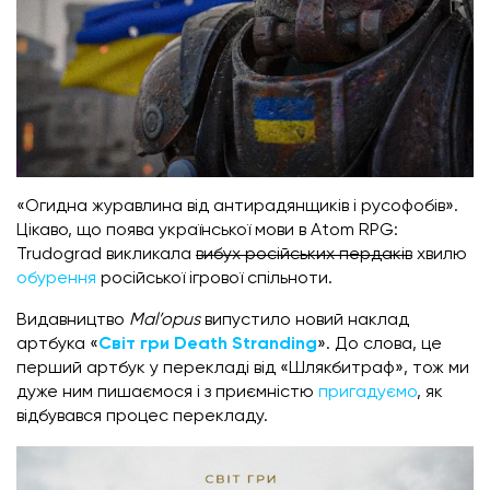
«Огидна журавлина від антирадянщиків і русофобів».
Цікаво, що поява української мови в Atom RPG:
Trudograd викликала
вибух російських пердаків
хвилю
обурення
російської ігрової спільноти.
Видавництво
Mal’opus
випустило новий наклад
артбука «
Світ гри Death Stranding
». До слова, це
перший артбук у перекладі від «Шлякбитраф», тож ми
дуже ним пишаємося і з приємністю
пригадуємо
, як
відбувався процес перекладу.