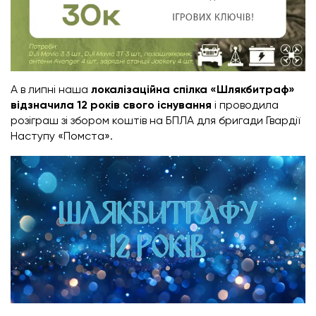
А в липні наша
локалізаційна спілка «Шлякбитраф»
відзначила 12 років свого існування
і проводила
розіграш зі збором коштів на БПЛА для бригади Гвардії
Наступу «Помста».