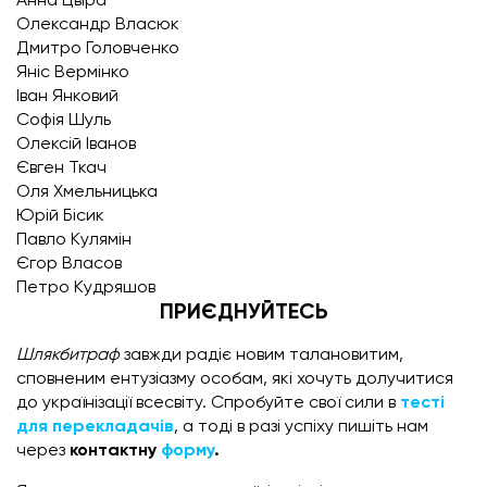
Анна Цвіра
Олександр Власюк
Дмитро Головченко
Яніс Вермінко
Іван Янковий
Софія Шуль
Олексій Іванов
Євген Ткач
Оля Хмельницька
Юрій Бісик
Павло Кулямін
Єгор Власов
Петро Кудряшов
ПРИЄДНУЙТЕСЬ
Шлякбитраф
завжди радіє новим талановитим,
сповненим ентузіазму особам, які хочуть долучитися
до українізації всесвіту. Спробуйте свої сили в
тесті
для перекладачів
, а тоді в разі успіху пишіть нам
через
контактну
форму
.