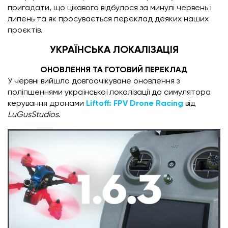
пригадати, що цікавого відбулося за минулі червень і
липень та як просувається переклад деяких наших
проєктів.
УКРАЇНСЬКА ЛОКАЛІЗАЦІЯ
ОНОВЛЕННЯ ТА ГОТОВИЙ ПЕРЕКЛАД
У червні вийшло
довгоочікуване оновлення з
поліпшеннями української локалізації до симулятора
керування дронами
Liftoff: FPV Drone Racing
від
LuGusStudios
.