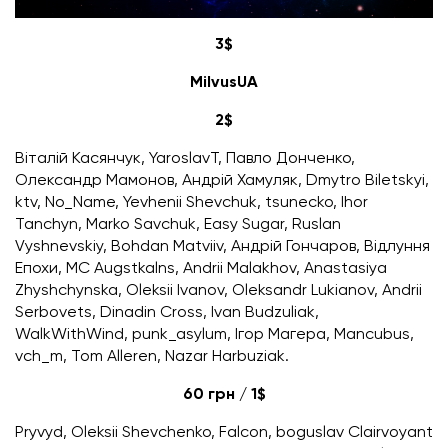
3$
MilvusUA
2$
Віталій Касянчук, YaroslavT, Павло Донченко,
Олександр Мамонов, Андрій Хамуляк, Dmytro Biletskyi,
ktv, No_Name, Yevhenii Shevchuk, tsunecko, Ihor
Tanchyn, Marko Savchuk, Easy Sugar, Ruslan
Vyshnevskiy, Bohdan Matviiv, Андрій Гончаров, Відлуння
Епохи, MC Augstkalns, Andrii Мalakhov, Anastasiya
Zhyshchynska, Oleksii Ivanov, Oleksandr Lukianov, Andrii
Serbovets, Dinadin Cross, Ivan Budzuliak,
WalkWithWind, punk_asylum, Ігор Магера, Mancubus,
vch_m, Tom Alleren, Nazar Harbuziak.
60 грн / 1$
Pryvyd, Oleksii Shevchenko, Falcon, boguslav Clairvoyant