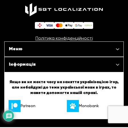
Політика конфіденційності
Меню
Наші проєкти
Інформація
Новини
ШБТурнір
Якщо ви не маєте часу на заняття українізацією ігор,
але небайдужі до теми української мови в іграх, то
Статті
можете допомогти нашій справі.
ШБТворчість
Patreon
Monobank
Про нас
Українські підказки
Вакансії
Англійські підказки