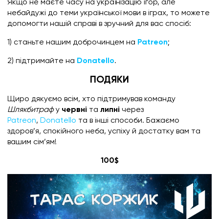
Якщо не маєте часу на українізацію ігор, але
небайдужі до теми української мови в іграх, то можете
допомогти нашій справі в зручний для вас спосіб:
1) станьте нашим доброчинцем на
Patreon
;
2) підтримайте на
Donatello
.
ПОДЯКИ
Щиро дякуємо всім, хто підтримував команду
Шлякбитраф
у
червні
та
липні
через
Patreon
,
Donatello
та в інші способи. Бажаємо
здоров’я, спокійного неба, успіху й достатку вам та
вашим сім’ям!
100$