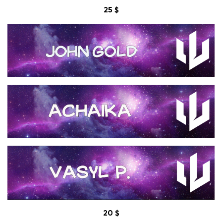
25 $
20
$