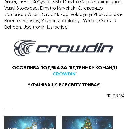
Anser, Тимофій Сумка, sNb, Dmytro Gurduz, exmolution,
Vasyl Stokolosa, Dmytro Kyrychuk, Олександр
Соловйов, Andrii, Стаc Макар, Volodymyr Zhuk, Jarlaxle
Baenre, Yaroslav, Yevhen Zabolotnyi, Wiktor, Oleksii R,
Bohdan, Jobitronik, justscribe.
ОСОБЛИВА ПОДЯКА ЗА ПІДТРИМКУ КОМАНДІ
CROWDIN
!
УКРАЇНІЗАЦІЯ ВСЕСВІТУ ТРИВАЄ!
12.08.24