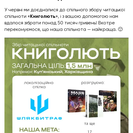
У червні ми доєдналися до
спільного збору читацької
спільноти «
Книголють
», і з вашою допомогою нам
вдалося зібрати понад 50 тисяч гривень! Вкотре
переконуємося, що наша спільнота — найкраща. 🙂