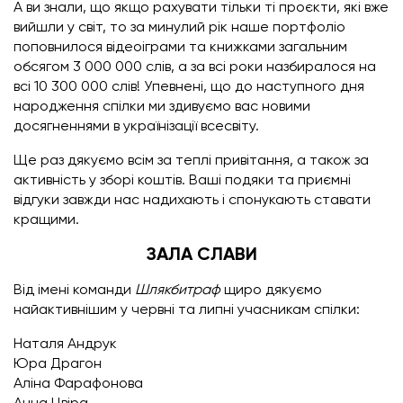
А ви знали, що якщо рахувати тільки ті проєкти, які вже
вийшли у світ, то за минулий рік наше портфоліо
поповнилося відеоіграми та книжками загальним
обсягом 3 000 000 слів, а за всі роки назбиралося на
всі 10 300 000 слів! Упевнені, що до наступного дня
народження спілки ми здивуємо вас новими
досягненнями в українізації всесвіту.
Ще раз дякуємо всім за теплі привітання, а також за
активність у зборі коштів. Ваші подяки та приємні
відгуки завжди нас надихають і спонукають ставати
кращими.
ЗАЛА СЛАВИ
Від імені команди
Шлякбитраф
щиро дякуємо
найактивнішим у червні та липні учасникам спілки:
Наталя Андрук
Юра Драгон
Аліна Фарафонова