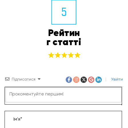
5
Рейтин
г статті
Підписатися
Увійти
Ім'я*