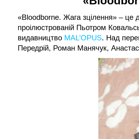
«Bloodbor
«Bloodborne. Жага зцілення» – це 
проілюстрованій Пьотром Ковальсь
видавництво
MAL’OPUS
. Над пер
Передрій, Роман Манячук, Анаста