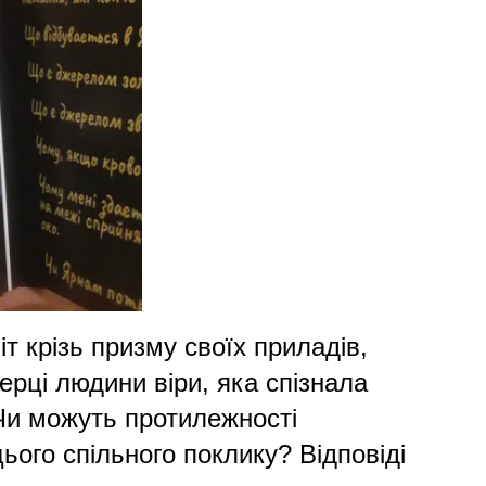
іт крізь призму своїх приладів,
ерці людини віри, яка спізнала
 Чи можуть протилежності
ього спільного поклику? Відповіді