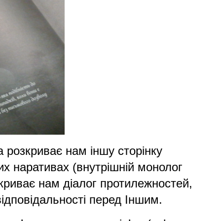
 розкриває нам іншу сторінку
х наративах (внутрішній монолог
зкриває нам діалог протилежностей,
відповідальності перед Іншим.