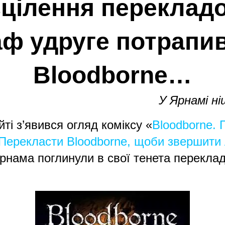
зцілення перекладо
ф удруге потрапив 
Bloodborne
…
У Ярнамі н
ті з’явився огляд коміксу «
Bloodborne. 
Перекласти Bloodborne, щоби звершити
 Ярнама поглинули в свої тенета перекла