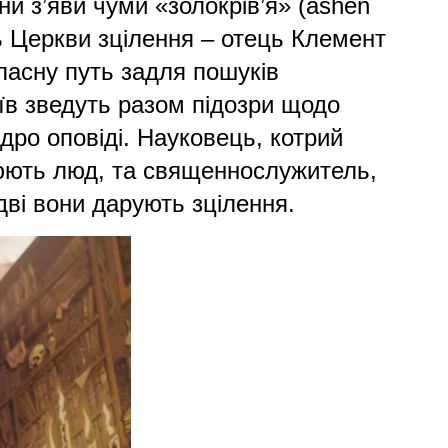
и з’яви чуми «золокрів’я» (ashen
ль Церкви зцілення – отець Клемент
ласну путь задля пошуків
оїв зведуть разом підозри щодо
дро оповіді. Науковець, котрий
нюють люд, та священнослужитель,
дві вони дарують зцілення.