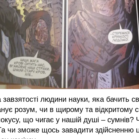
а завзятості людини науки, яка бачить св
анує розум, чи в щирому та відкритому с
окусу, що чигає у нашій душі – сумнів?
Та чи зможе щось завадити здійсненню ц