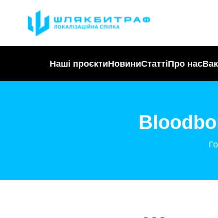
Наші проєкти
Новини
Статті
Про нас
Вак
Bloodbo
Г