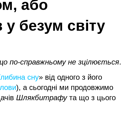
м, або
у безум світу
іщо по-справжньому не зцілюється
.
Глибина сну
» від одного з його
 лови
), а сьогодні ми продовжимо
дачів
Шлякбитрафу
та що з цього