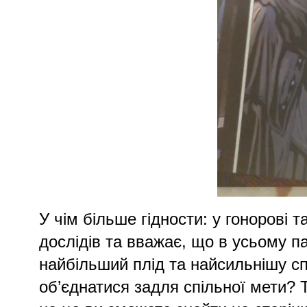
У чім більше гідности: у гонорові т
дослідів та вважає, що в усьому п
найбільший плід та найсильнішу сп
об’єднатися задля спільної мети? 