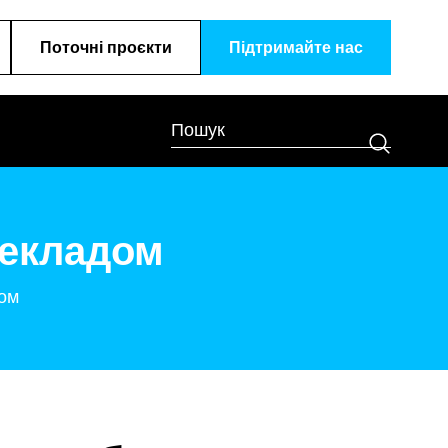
Поточні проєкти
Підтримайте наc
рекладом
дом