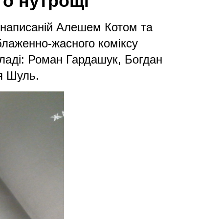
го нутрощі
», написаній Алешем Котом та
блаженно-жасного коміксу
ладі: Роман Гардашук, Богдан
я Шуль.