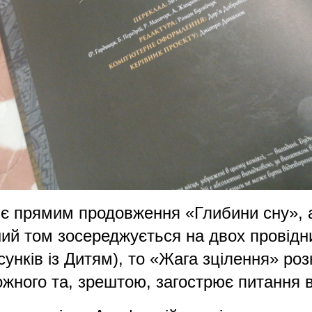
 є прямим продовження «Глибини сну», а
ий том зосереджується на двох провідни
сунків із Дитям), то «Жага зцілення» ро
кожного та, зрештою, загострює питання 