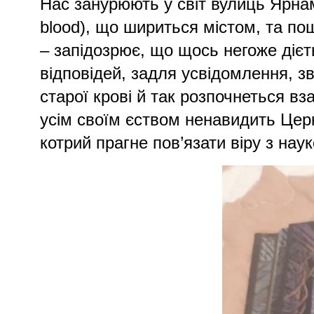
Нас занурюють у світ вулиць Ярнам
blood), що шириться містом, та по
– запідозрює, що щось негоже дієт
відповідей, задля усвідомлення, з
старої крові й так розпочнеться в
усім своїм єством ненавидить Цер
котрий прагне пов’язати віру з нау