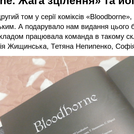
ne. Жага зцілення» та йо
другий том у серії коміксів «Bloodborne
ким. А подарувало нам видання цього 
екладом працювала команда в такому ск
сія Жищинська, Тетяна Непипенко, Софі