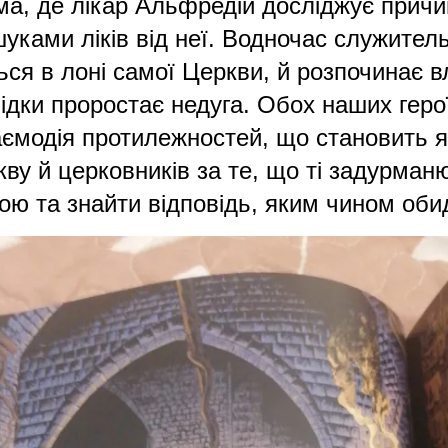
а, де лікар Альфредій досліджує причин
шуками ліків від неї. Водночас служите
ься в лоні самої Церкви, й розпочинає в
відки проростає недуга. Обох наших гер
заємодія протилежностей, що становить я
кву й церковників за те, що ті задурма
кою та знайти відповідь, яким чином оби