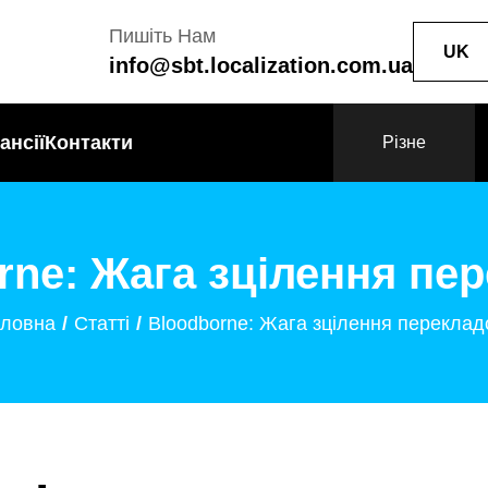
Пишіть Нам
UK
info@sbt.localization.com.ua
ансії
Контакти
Різне
rne: Жага зцілення пе
оловна
Статті
Bloodborne: Жага зцілення перекла