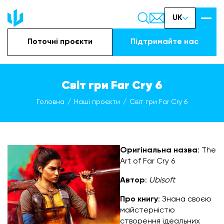
UK
Поточні проєкти
Підтримайте наc
Світ гри Far Cry 6
Головна
Наші проєкти
Світ гри Far Cry 6
Оригінальна назва
: The
Art of Far Cry 6
Автор
:
Ubisoft
Про книгу
: Знана своєю
майстерністю
створення ідеальних