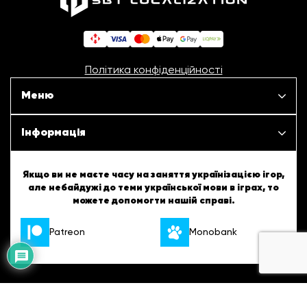
Політика конфіденційності
Меню
Наші проєкти
Інформація
Новини
ШБТурнір
Якщо ви не маєте часу на заняття українізацією ігор,
але небайдужі до теми української мови в іграх, то
Статті
можете допомогти нашій справі.
ШБТворчість
Patreon
Monobank
Про нас
Українські підказки
Вакансії
Англійські підказки
Розроблено
Контакти