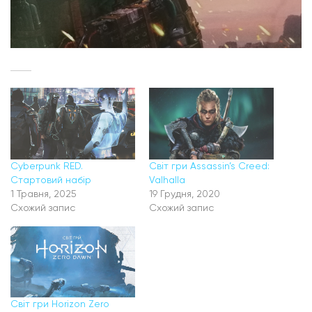
Cyberpunk RED.
Світ гри Assassin’s Creed:
Стартовий набір
Valhalla
1 Травня, 2025
19 Грудня, 2020
Схожий запис
Схожий запис
Світ гри Horizon Zero