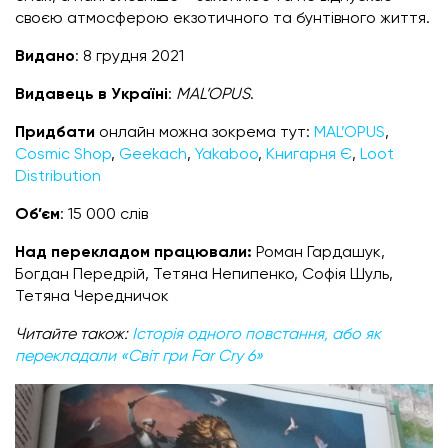
своєю атмосферою екзотичного та бунтівного життя.
Видано
: 8 грудня 2021
Видавець в Україні
:
MAL’OPUS
.
Придбати
онлайн можна зокрема тут:
MAL’OPUS
,
Cosmic Shop
,
Geekach
,
Yakaboo
,
Книгарня Є
,
Loot
Distribution
Об’єм
: 15 000 слів
Над перекладом працювали:
Роман Гардашук,
Богдан Передрій, Тетяна Непипенко, Софія Шуль,
Тетяна Чередничок
Читайте також:
Історія одного повстання, або як
перекладали «Світ гри Far Cry 6»