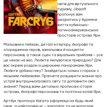
світів для віртуального
туризму,
Ubisoft
пропонує вам
зануритись у буремне
життя кубинсько-
латиноамериканських
просторів острова Яри.
Мальовничі пейзажі, деталі інтер’єру, біографії та
спорядження героїв, замальовки й концепти
персонажів, а також сцен та візуальних прийомів – усе
це чекає на вас. Любите милуватися природою? Для
вас окремі розділи із широкими панорамами Яри.
Любите урбаністику? Знайдеться і кілька сторінок з
міськими пейзажами. Прагнете розширити знання про
устрій внутрішньоігрового світу та доповнити свої
знання? Перед вами детально прописані історія
острова, біографії персонажів та політичні колізії Яри.
Артбук пропонує багато інформації на будь-який
смак, а найголовніше – захоплює та не відпускає