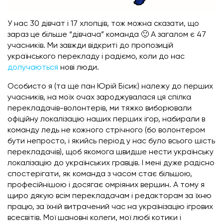
У нас 30 дівчат і 17 хлопців, тож можна сказати, що
зараз це більше “дівчача” команда 🙂 А загалом є 47
учасників. Ми завжди відкриті до пропозицій
українського перекладу і радіємо, коли до нас
долучаються
нові люди.
Особисто я (та ще пан Юрій Бісик) належу до перших
учасників, на моїх очах зароджувалася ця спілка
перекладачів-волонтерів, ми тяжко виборювали
офіційну локалізацію наших перших ігор, набирали в
команду ледь не кожного стрічного (бо волонтером
бути непросто, і якийсь період у нас було всього шість
перекладачів), щоб якомога швидше нести українську
локалізацію до українських гравців. І мені дуже радісно
спостерігати, як команда з часом стає більшою,
професійнішою і досягає омріяних вершин. А тому я
щиро дякую всім перекладачам і редакторам за їхню
працю, за їхній витрачений час на українізацію ігрових
всесвітів. Мої шановні колеги, мої любі котики і