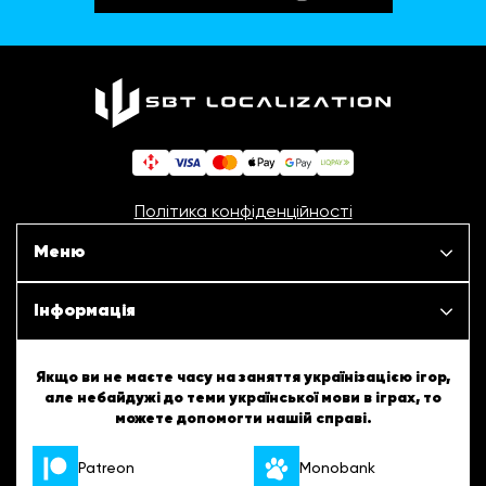
Політика конфіденційності
Меню
Наші проєкти
Інформація
Новини
ШБТурнір
Якщо ви не маєте часу на заняття українізацією ігор,
але небайдужі до теми української мови в іграх, то
Статті
можете допомогти нашій справі.
ШБТворчість
Patreon
Monobank
Про нас
Українські підказки