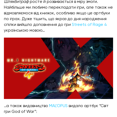
Шлякбитраф
росте й розвивається в міру змоги.
Найбільше ми любимо перекладати ігри, але також не
відмовляємося від книжок, особливо якщо це артбуки
по іграх. Дуже тішить, що якраз до дня народження
спілки вийшло доповнення до гри
Streets of Rage 4
українською мовою…
…а також видавництво
MAL’OPUS
видало артбук “Світ
гри God of War”: