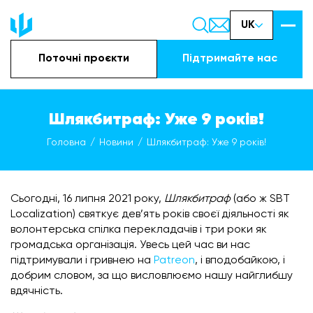
UK
Поточні проєкти
Підтримайте наc
Шлякбитраф: Уже 9 років!
Головна
Новини
Шлякбитраф: Уже 9 років!
Сьогодні, 16 липня 2021 року,
Шлякбитраф
(або ж SBT
Localization) святкує дев’ять років своєї діяльності як
волонтерська спілка перекладачів і три роки як
громадська організація. Увесь цей час ви нас
підтримували і гривнею на
Patreon
, і вподобайкою, і
добрим словом, за що висловлюємо нашу найглибшу
вдячність.