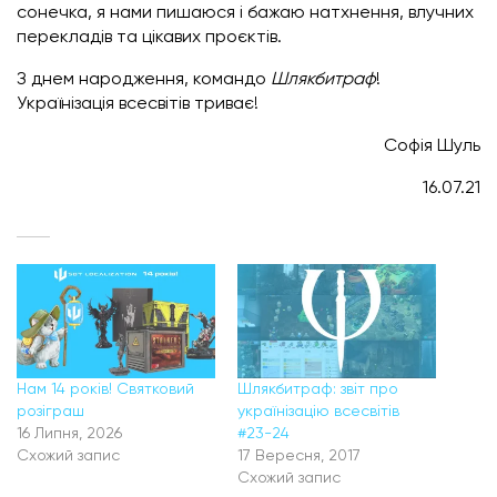
сонечка, я нами пишаюся і бажаю натхнення, влучних
перекладів та цікавих проєктів.
З днем народження, командо
Шлякбитраф
!
Українізація всесвітів триває!
Софія Шуль
16.07.21
Нам 14 років! Святковий
Шлякбитраф: звіт про
розіграш
українізацію всесвітів
16 Липня, 2026
#23-24
Схожий запис
17 Вересня, 2017
Схожий запис