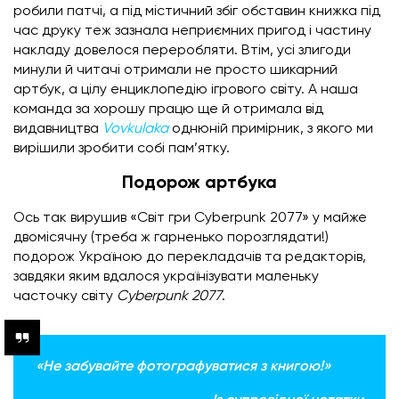
робили патчі, а під містичний збіг обставин книжка під
час друку теж зазнала неприємних пригод і частину
накладу довелося переробляти. Втім, усі злигоди
минули й читачі отримали не просто шикарний
артбук, а цілу енциклопедію ігрового світу. А наша
команда за хорошу працю ще й отримала від
видавництва
Vovkulaka
однюній примірник, з якого ми
вирішили зробити собі пам’ятку.
Подорож артбука
Ось так вирушив «Світ гри Cyberpunk 2077» у майже
двомісячну (треба ж гарненько порозглядати!)
подорож Україною до перекладачів та редакторів,
завдяки яким вдалося українізувати маленьку
часточку світу
Cyberpunk 2077
.
«Не забувайте фотографуватися з книгою!»