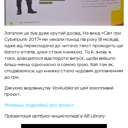
Загалом це був дуже крутий досвід. На вихід «Світ гри
Cyberpunk 2077» ми чекали понад пів року (8 місяців),
адже від перекладача до читача текст проходить ще
багато етапів, доки стане книжкою. Та й, знову ж
таки, доводилося відкладати випуск, щоби вийшло
більш-менш одночасно із самою грою. Хай там як,
сподіваємося, що книжка стала чудовим доповненням
до гри.
Дякуємо видавництву
Vovkulaka
за цей захопливий
проєкт.
Маленькі подробиці про проєкт.
Презентація артбука-енциклопедії в AB Library: