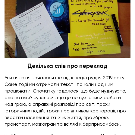
Декілька слів про переклад
Уся ця затія почалася ще під кінець грудня 2019 року.
Саме тоді ми отримали текст і почали над ним
працювати. Спочатку гадалося, що буде нуднувато,
але потім з’ясувалося, що це не сухі описи роботи
над грою, а справжні розповіді про світ: трохи
історичних подій, трохи про впливові корпорації, про
верстви населення та їхнє життя, про зброю,
транспорт, мозкограй та всілякі кіберприбамбаси.