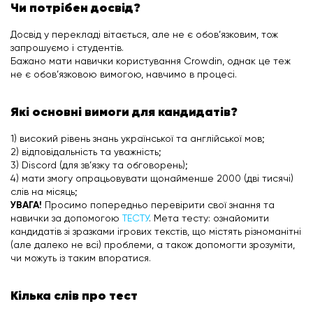
Чи потрібен досвід?
Досвід у перекладі вітається, але не є обов’язковим, тож
запрошуємо і студентів.
Бажано мати навички користування Crowdin, однак це теж
не є обов’язковою вимогою, навчимо в процесі.
Які основні вимоги для кандидатів?
1) високий рівень знань української та англійської мов;
2) відповідальність та уважність;
3) Discord (для зв’язку та обговорень);
4) мати змогу опрацьовувати щонайменше 2000 (дві тисячі)
слів на місяць;
УВАГА!
Просимо попередньо перевірити свої знання та
навички за допомогою
ТЕСТУ
. Мета тесту: ознайомити
кандидатів зі зразками ігрових текстів, що містять різноманітні
(але далеко не всі) проблеми, а також допомогти зрозуміти,
чи можуть із таким впоратися.
Кілька слів про тест