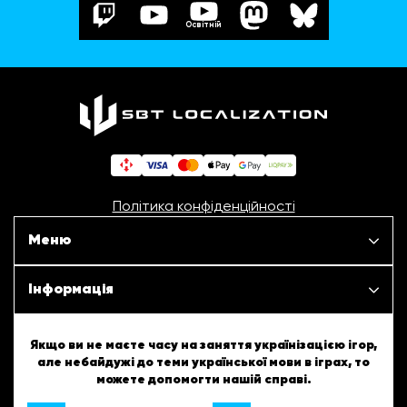
Освітній
Політика конфіденційності
Меню
Наші проєкти
Інформація
Новини
ШБТурнір
Якщо ви не маєте часу на заняття українізацією ігор,
але небайдужі до теми української мови в іграх, то
Статті
можете допомогти нашій справі.
ШБТворчість