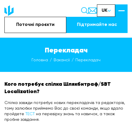
UK
Поточні проєкти
Підтримайте наc
Перекладач
Головна
Вакансії
Перекладач
Кого потребує спілка Шлякбитраф/SBT
Localization?
Спілка завжди потребує нових перекладачів та редакторів,
тому залюбки приймемо Вас до своєї команди, якщо вдало
пройдете
ТЕСТ
на перевірку знань та навичок, а також
пробне завдання.