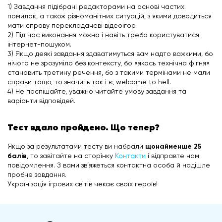
1) Завдання підібрані редакторами на основі частих
помилок, а також різноманітних ситуацій, з якими доводиться
мати справу перекладачеві відеоігор.
2) Під час виконання можна і навіть треба користуватися
інтернет-пошуком.
3) Якщо деякі завдання здаватимуться вам надто важкими, бо
нічого не зрозуміло без контексту, бо «якась технічна фігня»
становить третину речення, бо з такими термінами не мали
справи тощо, то значить так і є, welcome to hell.
4) Не поспішайте, уважно читайте умову завдання та
варіанти відповідей.
Тест вдало пройдено. Що тепер?
Якщо за результатами тесту ви набрали
щонайменше 25
балів
, то завітайте на сторінку
Контакти
і відправте нам
повідомлення. З вами зв’яжеться контактна особа й надішле
пробне завдання.
Українізація ігрових світів чекає своїх героїв!