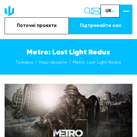
UK
Поточні проєкти
Підтримайте наc
Metro: Last Light Redux
Головна
Наші проєкти
Metro: Last Light Redux