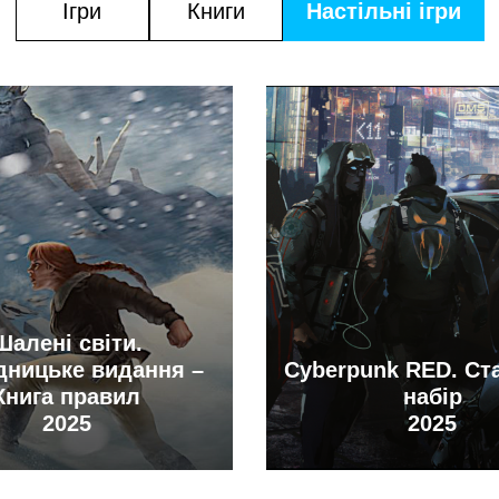
Ігри
Книги
Настільні ігри
Шалені світи.
дницьке видання –
Cyberpunk RED. Ст
Книга правил
набір
2025
2025