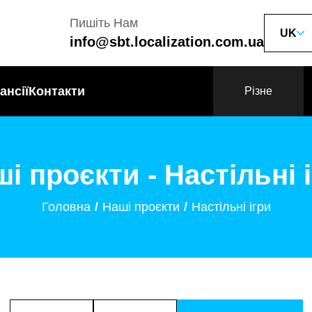
Пишіть Нам
UK
info@sbt.localization.com.ua
ансії
Контакти
Різне
і проєкти - Настільні 
Головна
Наші проєкти
Настільні ігри